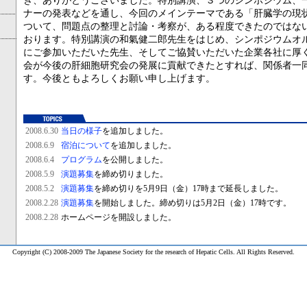
き、ありがとうございました。特別講演、３つのシンポジウム、
ナーの発表などを通し、今回のメインテーマである「肝臓学の現
ついて、問題点の整理と討論・考察が、ある程度できたのではな
おります。特別講演の和氣健二郎先生をはじめ、シンポジウムオ
にご参加いただいた先生、そしてご協賛いただいた企業各社に厚
会が今後の肝細胞研究会の発展に貢献できたとすれば、関係者一
す。今後ともよろしくお願い申し上げます。
2008.6.30
当日の様子
を追加しました。
2008.6.9
宿泊について
を追加しました。
2008.6.4
プログラム
を公開しました。
2008.5.9
演題募集
を締め切りました。
2008.5.2
演題募集
を締め切りを5月9日（金）17時まで延長しました。
2008.2.28
演題募集
を開始しました。締め切りは5月2日（金）17時です。
2008.2.28
ホームページを開設しました。
Copyright (C) 2008-2009 The Japanese Society for the research of Hepatic Cells. All Rights Reserved.