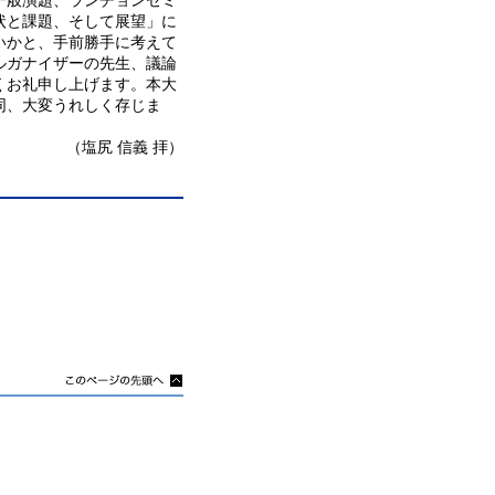
一般演題、ランチョンセミ
状と課題、そして展望」に
いかと、手前勝手に考えて
ルガナイザーの先生、議論
くお礼申し上げます。本大
同、大変うれしく存じま
（塩尻 信義 拝）